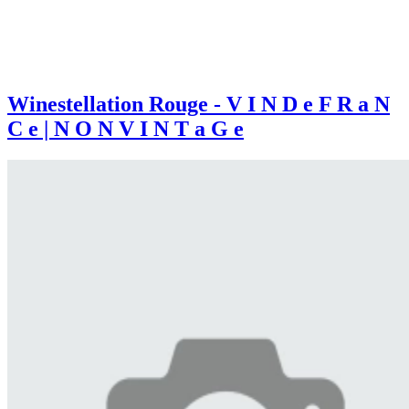
Winestellation Rouge - V I N D e F R a N
C e | N O N V I N T a G e