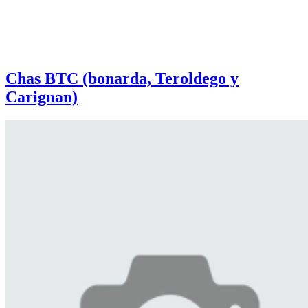
Chas BTC (bonarda, Teroldego y
Carignan)